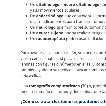
Un
oftalmólogo
o
neuro-oftalmólogo
que
y sus movimientos oculares.
Un
endocrinólogo
que controle sus hormo
usar medicamentos para tratar su tumor.
Un
neurólogo
que monitoree su tumor y tr
Un
neurocirujano
podría realizar cirugía 
Un
radioterapéuta
podría usar radiación 
Para ayudar a evaluar su visión, su doctor podrí
visión central (habilidad para leer en la cartilla 
láminas con figuras o números en ellas. El
camp
también ayudar a su médico a buscar cambios e
sobre ellos.
Una
tomografía computarizada (TC)
o, prefer
medir el tamaño del tumor y determinar qué tan 
¿Cómo se tratan los tumores pituitarios o h