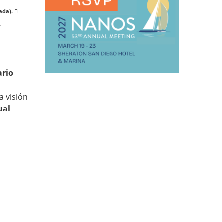
tada).
El
.
ario
a visión
ual