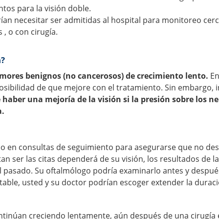
tos para la visión doble.
rían necesitar ser admitidas al hospital para monitoreo cer
, o con cirugía.
n?
mores benignos (no cancerosos) de crecimiento lento.
En
posibilidad de que mejore con el tratamiento. Sin embargo, 
haber una mejoría de la visión si la presión sobre los ne
a.
lo en consultas de seguimiento para asegurarse que no des
n ser las citas dependerá de su visión, los resultados de l
l pasado. Su oftalmólogo podría examinarlo antes y despué
stable, usted y su doctor podrían escoger extender la durac
ontinúan creciendo lentamente, aún después de una cirugía 