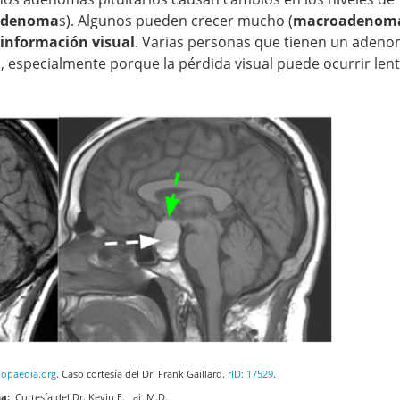
adenoma
s). Algunos pueden crecer mucho (
macroadenom
 información visual
. Varias personas que tienen un aden
n, especialmente porque la pérdida visual puede ocurrir le
iopaedia.org
. Caso cortesía del Dr. Frank Gaillard.
rID: 17529
.
a:
Cortesía del Dr. Kevin E. Lai, M.D.