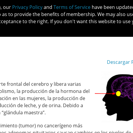
), our
Privacy Policy
and
Terms of Service
have been updated 
o as to provide the benefits of membership. We may also us
cceptance to the right. If you don't want this website to use 
IN NO
PATIENTS
MEMBERSHIP
ONLINE COMMUNITY
EDUCATI
Descargar 
te frontal del cerebro y libera varias
lismo, la producción de la hormona del
uación en las mujeres, la producción de
ucción de leche, y de orina. Debido a
a “glándula maestra”.
cimiento (tumor) no cancerígeno más
unos adenomas pituitarios causan cambios en los niveles de