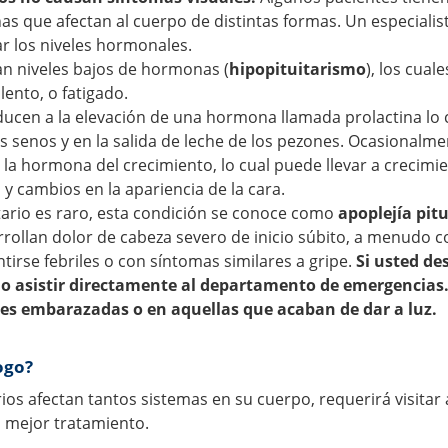
 que afectan al cuerpo de distintas formas. Un especialis
ar los niveles hormonales.
an niveles bajos de hormonas (
hipopituitarismo
), los cuale
lento, o fatigado.
ducen a la elevación de una hormona llamada prolactina lo 
 senos y en la salida de leche de los pezones. Ocasionalme
a hormona del crecimiento, lo cual puede llevar a crecimi
 y cambios en la apariencia de la cara.
tario es raro, esta condición se conoce como
apoplejía pitu
rrollan dolor de cabeza severo de inicio súbito, a menudo c
tirse febriles o con síntomas similares a gripe.
Si usted de
 o asistir directamente al departamento de emergencias
es embarazadas o en aquellas que acaban de dar a luz.
ogo?
ios afectan tantos sistemas en su cuerpo, requerirá visitar
l mejor tratamiento.