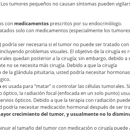
.
Los tumores pequeños no causan síntomas pueden vigilars
dos con
medicamentos
prescritos por su endocrinólogo.
tratados solo con medicamentos (especialmente los tumore
) podría ser necesaria si el tumor no puede ser tratado con
cluyendo problemas visuales. El objetivo de la cirugía es r
rales quedan posterior a la cirugía; sin embargo, debido a
e no se necesita más cirugía. Debido a que la cirugía
de la glándula pituitaria, usted podría necesitar hormonas
gico.
n
es usada para “matar” o controlar las células tumorales. Si
o óptico, la radiación focal (enfocada en un solo punto) us
ervios ópticos. Debido a que la terapia con radiación puede
ed podría necesitar medicación hormonal después de ser tr
 mayor crecimiento del tumor, y usualmente no lo dismin
sminuir el tamaño del tumor con medicación o cirugía puede