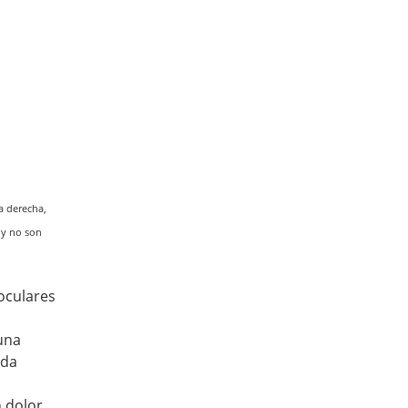
a derecha,
 y no son
oculares
una
ida
 dolor