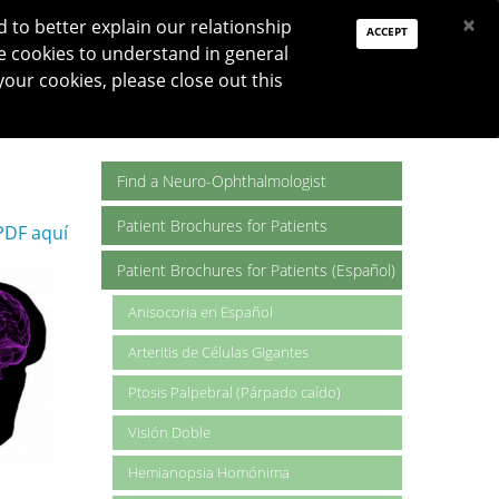
PAY DUES
JOIN
DONATE
×
to better explain our relationship
ACCEPT
e cookies to understand in general
Log In
your cookies, please close out this
Reset password
ON
RESEARCH
JNO
DONATE
Find a Neuro-Ophthalmologist
Patient Brochures for Patients
PDF aquí
Patient Brochures for Patients (Español)
Anisocoria en Español
Arteritis de Células Gigantes
Ptosis Palpebral (Párpado caído)
Visión Doble
Hemianopsia Homónima