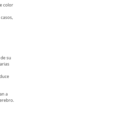
de color
 casos,
 de su
arias
n
oduce
an a
cerebro.