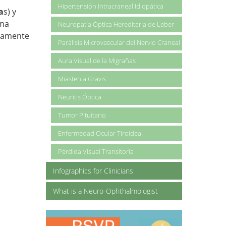
Hipertensión Intracraneal Idiopática
a
s) y
oma
Neuropatía Óptica Hereditaria de Leber
ntamente
Parálisis Microvascular del Nervio Craneal
Aura Visual de la Migrañas
Miastenia Gravis
Neuritis Óptica
Tumor Pituitario
Enfermedad Ocular Tiroidea
Pérdida Visual Transitoria
Infographics for Clinicians
What is a Neuro-Ophthalmologist