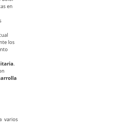
tas en
s
cual
nte los
ento
itaria
.
on
sarrolla
.
 a varios