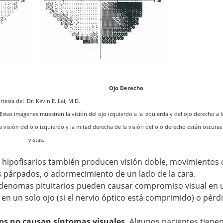
ierdo Ojo Derecho
rtesía del Dr. Kevin E. Lai, M.D.
Estas imágenes muestran la visión del ojo izquierdo a la izquierda y del ojo derecho a l
 visión del ojo izquierdo y la mitad derecha de la visión del ojo derecho están oscuras
vistas.
o hipofisarios también producen visión doble, movimientos 
s párpados, o adormecimiento de un lado de la cara.
adenomas pituitarios pueden causar compromiso visual en 
 en un solo ojo (si el nervio óptico está comprimido) o pérd
ios no causan síntomas visuales.
Algunos pacientes tienen