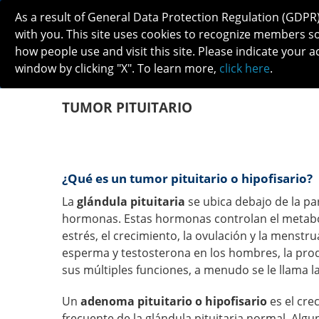
As a result of General Data Protection Regulation (GDPR
with you. This site uses cookies to recognize members s
how people use and visit this site. Please indicate your a
window by clicking "X". To learn more,
click here
.
ABOUT
MEETINGS
CAREERS 
TUMOR PITUITARIO
¿Qué es un tumor pituitario o hipofisario?
La
glándula pituitaria
se ubica debajo de la par
hormonas. Estas hormonas controlan el metabo
estrés, el crecimiento, la ovulación y la menstr
esperma y testosterona en los hombres, la prod
sus múltiples funciones, a menudo se le llama l
Un
adenoma pituitario o hipofisario
es el cre
frecuente de la glándula pituitaria normal. Alg