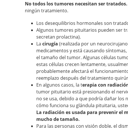
No todos los tumores necesitan ser tratados
ningún tratamiento.
Los desequilibrios hormonales son trata
Algunos tumores pituitarios pueden ser 
secretan prolactina).
La
cirugía
(realizada por un neurocirujano
medicamentos y está causando síntomas, in
el tamaño del tumor. Algunas células tumo
estas células crecen lentamente, usualment
probablemente afectará el funcionamiento 
reemplazo después del tratamiento quirúr
En algunos casos, la t
erapia con radiació
tumor pituitario está presionando el nervi
no se usa, debido a que podría dañar los n
cómo funciona su glándula pituitaria, ust
La radiación es usada para prevenir el
mucho de tamaño.
Para las personas con visión doble, el di