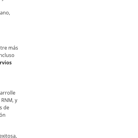
cano,
tre más
incluso
rvios
arrolle
a RNM, y
s de
ión
exitosa,