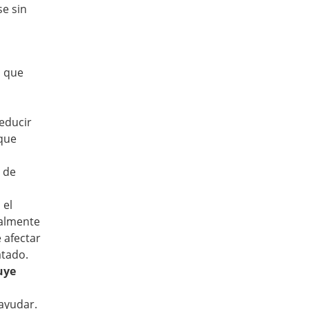
e sin
s que
educir
 que
 de
 el
ualmente
 afectar
atado.
uye
 ayudar.