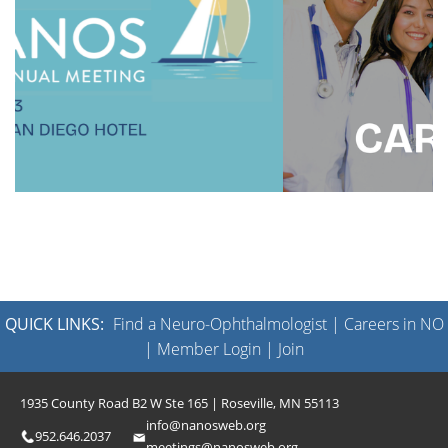
QUICK LINKS:
Find a Neuro-Ophthalmologist
|
Careers in NO
|
Member Login
|
Join
1935 County Road B2 W Ste 165 | Roseville, MN 55113
info@nanosweb.org
952.646.2037
meetings@nanosweb.org