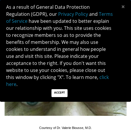
×
As a result of General Data Protection
Regulation (GDPR), our
Privacy Policy
and
Terms
of Service
have been updated to better explain
our relationship with you. This site uses cookies
to recognize members so as to provide the
ANISOCORIA
benefits of membership. We may also use
cookies to understand in general how people
use and visit this site. Please indicate your
Descargar PDF aquí
acceptance to the right. If you don't want this
website to use your cookies, please close out
this window by clicking "X". To learn more,
click
here
.
ACCEPT
Courtesy of Dr. Valerie Biousse, M.D.