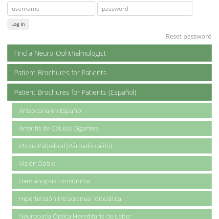
Log In
Reset password
Find a Neuro-Ophthalmologist
Patient Brochures for Patients
Patient Brochures for Patients (Español)
Anisocoria en Español
Arteritis de Células Gigantes
Ptosis Palpebral (Párpado caído)
Visión Doble
Hemianopsia Homónima
Hipertensión Intracraneal Idiopática
Neuropatía Óptica Hereditaria de Leber