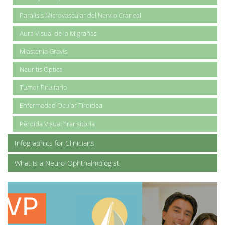
Parálisis Microvascular del Nervio Craneal
Aura Visual de la Migrañas
Miastenia Gravis
Neuritis Óptica
Tumor Pituitario
Enfermedad Ocular Tiroidea
Pérdida Visual Transitoria
Infographics for Clinicians
What is a Neuro-Ophthalmologist