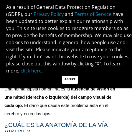
As a result of General Data Protection Regulation
(GDPR), our
Privacy Policy
and
Terms of Service
have
been updated to better explain our relationship with
you. This site uses cookies to recognize members so as
to provide the benefits of membership. We may also use
HEMIANOPSIA HOMÓNIMA
cookies to understand in general how people use and
visit this site. Please indicate your acceptance to the
right. If you don't want this website to use your cookies,
Descargar PDF aquí
please close out this window by clicking "X". To learn
more,
click here
.
¿QUÉ ES UNA HEMIANOPSIA 
HOMÓNIMA?
ACCEPT
Una hemianopsia homónima es la 
ausencia de visión en 
una mitad (derecha o izquierda) del campo visual de 
cada ojo
. El daño que causa este problema está en el 
cerebro y no en los ojos.
¿CUÁL ES LA ANATOMÍA DE LA VÍA 
VISUAL?