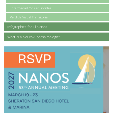
Enfermedad Ocular Tiroidea
Pérdida Visual Transitoria
Infographics for Clinicians
What is a Neuro-Ophthalmologist