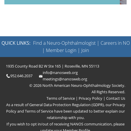
QUICK LINKS:
Find a Neuro-Ophthalmologist
|
Careers in NO
|
Member Login
|
Join
1935 County Road B2 W Ste 165 | Roseville, MN 55113
info@nanosweb.org
952.646.2037
meetings@nanosweb.org
© 2026 North American Neuro-Ophthalmology Society.
All Rights Reserved.
Terms of Service
|
Privacy Policy
|
Contact Us
As a result of General Data Protection Regulation (GDPR), our
Privacy
Policy
and
Terms of Service
have been updated to better explain our
relationship with you.
If you wish to opt in/out of receiving NANOS communication, please
update your
Member Profile
.