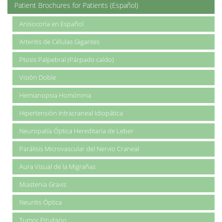
Patient Brochures for Patients (Español)
Anisocoria en Español
Arteritis de Células Gigantes
Ptosis Palpebral (Párpado caído)
Visión Doble
Hemianopsia Homónima
Hipertensión Intracraneal Idiopática
Neuropatía Óptica Hereditaria de Leber
Parálisis Microvascular del Nervio Craneal
Aura Visual de la Migrañas
Miastenia Gravis
Neuritis Óptica
Tumor Pituitario