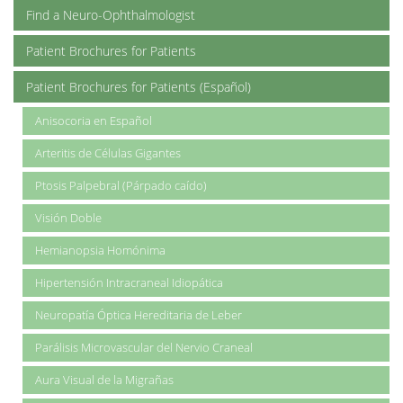
Find a Neuro-Ophthalmologist
Patient Brochures for Patients
Patient Brochures for Patients (Español)
Anisocoria en Español
Arteritis de Células Gigantes
Ptosis Palpebral (Párpado caído)
Visión Doble
Hemianopsia Homónima
Hipertensión Intracraneal Idiopática
Neuropatía Óptica Hereditaria de Leber
Parálisis Microvascular del Nervio Craneal
Aura Visual de la Migrañas