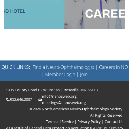
QUICK LINKS:
Find a Neuro-Ophthalmologist
|
Careers in NO
|
Member Login
|
Join
1935 County Road B2 W Ste 165 | Roseville, MN 55113
info@nanosweb.org
952.646.2037
meetings@nanosweb.org
© 2026 North American Neuro-Ophthalmology Society.
All Rights Reserved.
Terms of Service
|
Privacy Policy
|
Contact Us
As a result of General Data Protection Regulation (GDPR), our
Privacy