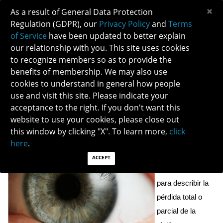
×
As a result of General Data Protection
Regulation (GDPR), our
Privacy Policy
and
Terms
of Service
have been updated to better explain
our relationship with you. This site uses cookies
to recognize members so as to provide the
PÉRDIDA VISUAL TRANSITORIA
benefits of membership. We may also use
cookies to understand in general how people
use and visit this site. Please indicate your
Descargar PDF aquí
acceptance to the right. If you don't want this
website to use your cookies, please close out
¿Qué es la pérdida visual transitoria?
this window by clicking "X". To learn more,
click
Pérdida visual 
here
.
transitoria 
es el 
ACCEPT
término usado 
para describir la 
pérdida total o 
parcial de la 