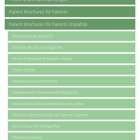
Patient Brochures for Patients
Patient Brochures for Patients (Español)
Anisocoria en Español
Arteritis de Células Gigantes
Ptosis Palpebral (Párpado caído)
Visión Doble
Hemianopsia Homónima
Hipertensión Intracraneal Idiopática
Neuropatía Óptica Hereditaria de Leber
Parálisis Microvascular del Nervio Craneal
Aura Visual de la Migrañas
Miastenia Gravis