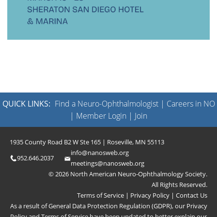
QUICK LINKS:
Find a Neuro-Ophthalmologist
|
Careers in NO
|
Member Login
|
Join
1935 County Road B2 W Ste 165 | Roseville, MN 55113
info@nanosweb.org
952.646.2037
meetings@nanosweb.org
© 2026 North American Neuro-Ophthalmology Society.
All Rights Reserved.
Terms of Service
|
Privacy Policy
|
Contact Us
As a result of General Data Protection Regulation (GDPR), our
Privacy
Policy
and
Terms of Service
have been updated to better explain our