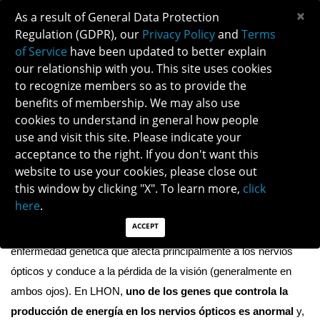
×
As a result of General Data Protection
Regulation (GDPR), our
Privacy Policy
and
Terms
of Service
have been updated to better explain
our relationship with you. This site uses cookies
to recognize members so as to provide the
NEUROPATÍA ÓPTICA HEREDITARIA DE
benefits of membership. We may also use
LEBER
cookies to understand in general how people
use and visit this site. Please indicate your
acceptance to the right. If you don't want this
Descargar PDF aquí
website to use your cookies, please close out
¿QUÉ ES LA NEUROPATÍA ÓPTICA 
this window by clicking "X". To learn more,
click
HEREDITARIA DE LEBER (LHON)?
here
.
ACCEPT
La neuropatía óptica hereditaria de Leber (LHON) es una 
enfermedad genética que afecta principalmente a los nervios 
ópticos y conduce a la pérdida de la visión (generalmente en 
ambos ojos). En LHON, 
uno de los genes que controla la 
producción de energía en los nervios ópticos es anormal 
y, 