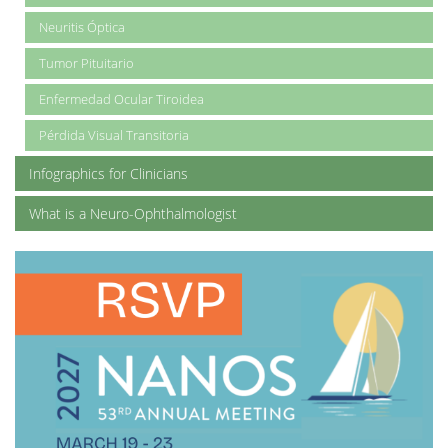
Neuritis Óptica
Tumor Pituitario
Enfermedad Ocular Tiroidea
Pérdida Visual Transitoria
Infographics for Clinicians
What is a Neuro-Ophthalmologist