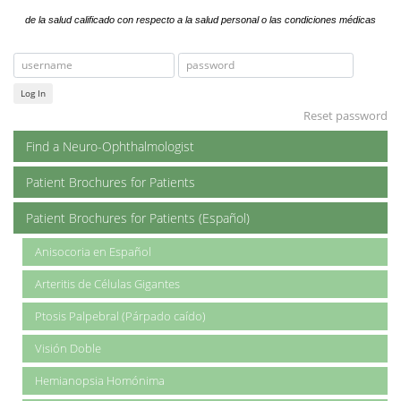
de la salud calificado con respecto a la salud personal o las condiciones médicas
Log In
Reset password
Find a Neuro-Ophthalmologist
Patient Brochures for Patients
Patient Brochures for Patients (Español)
Anisocoria en Español
Arteritis de Células Gigantes
Ptosis Palpebral (Párpado caído)
Visión Doble
Hemianopsia Homónima