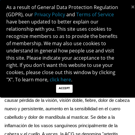
×
As a result of General Data Protection Regulation
(GDPR), our
Privacy Policy
and
Terms of Service
have been updated to better explain our
relationship with you. This site uses cookies to
recognize members so as to provide the benefits
ARTERITIS DE CÉLULAS GIGANTES
of membership. We may also use cookies to
understand in general how people use and visit
this site. Please indicate your acceptance to the
Descargar PDF aquí
right. If you don't want this website to use your
cookies, please close out this window by clicking
¿QUÉ ES LA ARTERITIS DE CÉLULAS 
"X". To learn more,
click here
.
GIGANTES (ACG)?
ACCEPT
La
 arteritis de células gigantes
 es una afección que puede 
causar pérdida de la visión, visión doble, fiebre, dolor de cabeza 
nuevo y persistente, aumento en la sensibilidad en el cuero 
cabelludo y dolor de mandíbula al masticar. Se debe a la 
inflamación de los vasos sanguíneos principalmente de la 
cabeza y el cuello. A veces, la ACG se denomina "arteritis 