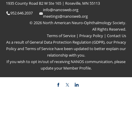
1935 County Road B2 W Ste 165 | Roseville, MN 55113
info@nanosweb.org
952.646.2037
meetings@nanosweb.org
© 2026 North American Neuro-Ophthalmology Society.
All Rights Reserved.
Terms of Service
|
Privacy Policy
|
Contact Us
As a result of General Data Protection Regulation (GDPR), our
Privacy
Policy
and
Terms of Service
have been updated to better explain our
relationship with you.
If you wish to opt in/out of receiving NANOS communication, please
update your
Member Profile
.