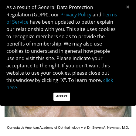
×
As a result of General Data Protection
Regulation (GDPR), our
Privacy Policy
and
Terms
of Service
have been updated to better explain
our relationship with you. This site uses cookies
to recognize members so as to provide the
ENFERMEDAD OCULAR TIROIDEA
benefits of membership. We may also use
cookies to understand in general how people
use and visit this site. Please indicate your
Descargar PDF aquí
acceptance to the right. If you don't want this
website to use your cookies, please close out
this window by clicking "X". To learn more,
click
here
.
ACCEPT
Cortesía de American Academy of Ophthalmology y el Dr. Steven A. Newman, M.D.