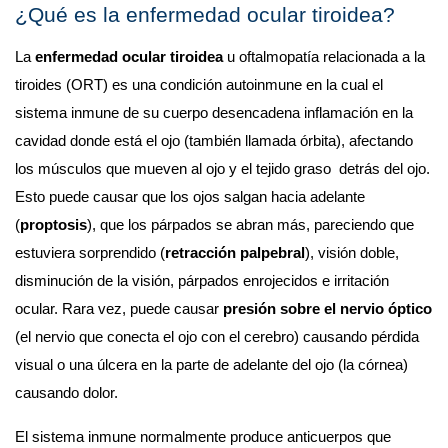
¿Qué es la enfermedad ocular tiroidea?
La 
enfermedad ocular tiroidea
 u oftalmopatía relacionada a la 
tiroides (ORT) es una condición autoinmune en la cual el 
sistema inmune de su cuerpo desencadena inflamación en la 
cavidad donde está el ojo (también llamada órbita), afectando 
los músculos que mueven al ojo y el tejido graso  detrás del ojo. 
Esto puede causar que los ojos salgan hacia adelante 
(
proptosis
), que los párpados se abran más, pareciendo que 
estuviera sorprendido (
retracción palpebral
), visión doble, 
disminución de la visión, párpados enrojecidos e irritación 
ocular. Rara vez, puede causar 
presión sobre el nervio óptico
(el nervio que conecta el ojo con el cerebro) causando pérdida 
visual o una úlcera en la parte de adelante del ojo (la córnea) 
causando dolor.
El sistema inmune normalmente produce anticuerpos que 