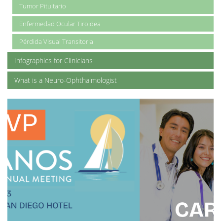
Tumor Pituitario
Enfermedad Ocular Tiroidea
Pérdida Visual Transitoria
Infographics for Clinicians
What is a Neuro-Ophthalmologist