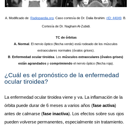
A. Modificado de  
Radiopaedia.org
. Caso cortesía de Dr. Dalia Ibrahim. 
rID: 44049
. B. 
Cortesía de Dr. Nagham Al-Zubidi.
TC de órbitas
A. Normal
. El nervio óptico (flecha verde) está rodeado de los músculos 
extraoculares normales (óvalos grises).
B
. 
Enfermedad ocular tiroidea
. Los 
músculos extraoculares (óvalos grises) 
están agrandados
 y 
comprimiendo
 el nervio óptico (flecha roja).
¿Cuál es el pronóstico de la enfermedad 
ocular tiroidea?
La enfermedad ocular tiroidea viene y va. La inflamación de la 
órbita puede durar de 6 meses a varios años (
fase activa
) 
antes de calmarse (
fase inactiva
). Los efectos sobre sus ojos 
pueden volverse permanentes, especialmente sin tratamiento.