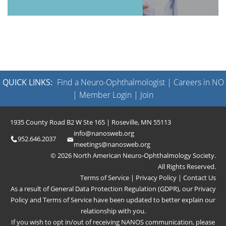
QUICK LINKS:
Find a Neuro-Ophthalmologist
|
Careers in NO
|
Member Login
|
Join
1935 County Road B2 W Ste 165 | Roseville, MN 55113
info@nanosweb.org
952.646.2037
meetings@nanosweb.org
© 2026 North American Neuro-Ophthalmology Society.
All Rights Reserved.
Terms of Service
|
Privacy Policy
|
Contact Us
As a result of General Data Protection Regulation (GDPR), our
Privacy
Policy
and
Terms of Service
have been updated to better explain our
relationship with you.
If you wish to opt in/out of receiving NANOS communication, please