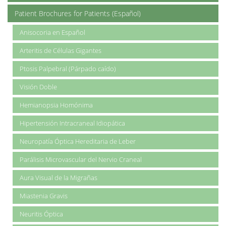
Patient Brochures for Patients (Español)
Anisocoria en Español
Arteritis de Células Gigantes
Ptosis Palpebral (Párpado caído)
Visión Doble
Hemianopsia Homónima
Hipertensión Intracraneal Idiopática
Neuropatía Óptica Hereditaria de Leber
Parálisis Microvascular del Nervio Craneal
Aura Visual de la Migrañas
Miastenia Gravis
Neuritis Óptica